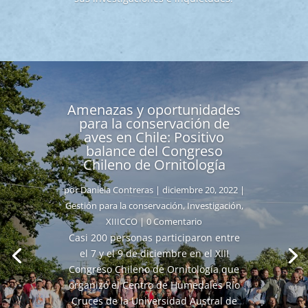
Amenazas y oportunidades
para la conservación de
aves en Chile: Positivo
balance del Congreso
Chileno de Ornitología
por
Daniela Contreras
|
diciembre 20, 2022
|
Gestión para la conservación
,
Investigación
,
XIIICCO
| 0 Comentario
Casi 200 personas participaron entre
el 7 y el 9 de diciembre en el XIII
Congreso Chileno de Ornitología que
organizó el Centro de Humedales Río
Cruces de la Universidad Austral de