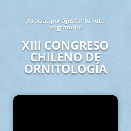
¡Gracias por ajustar tu ruta
migratoria!
XIII CONGRESO
CHILENO DE
ORNITOLOGÍA