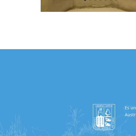
Es un
Austr