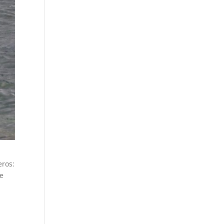
eros:
te