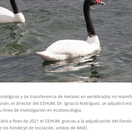
isiológicos y de transferencia de metales en vertebrados no mamíf
al», el director del CEHUM, Dr. Ignacio Rodríguez, se adjudicó es
 línea de investigación en ecotoxicología.
cibió a fines de 2021 el CEHUM, gracias a la adjudicación del Fondo
e los Fondecyt de Iniciación, ambos de ANID.