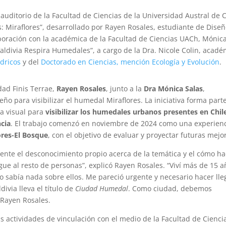
 auditorio de la Facultad de Ciencias de la Universidad Austral de C
 Miraflores”, desarrollado por Rayen Rosales, estudiante de Dise
laboración con la académica de la Facultad de Ciencias UACh, Mónic
“Valdivia Respira Humedales”, a cargo de la Dra. Nicole Colin, acadé
dricos
y del
Doctorado en Ciencias, mención Ecología y Evolución
.
dad Finis Terrae,
Rayen Rosales
, junto a la
Dra Mónica Salas
,
ño para visibilizar el humedal Miraflores. La iniciativa forma part
a visual para
visibilizar los humedales urbanos presentes en Chil
ncia
. El trabajo comenzó en noviembre de 2024 como una experien
res-El Bosque
, con el objetivo de evaluar y proyectar futuras mejo
ente el desconocimiento propio acerca de la temática y el cómo ha
gue al resto de personas”, explicó Rayen Rosales. “Viví más de 15 
no sabía nada sobre ellos. Me pareció urgente y necesario hacer lle
ivia lleva el título de
Ciudad Humedal
. Como ciudad, debemos
 Rayen Rosales.
s actividades de vinculación con el medio de la Facultad de Cienci