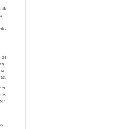
hile
ño
a
mica
e de
e y
cia
ras.
cer
años
gar
as