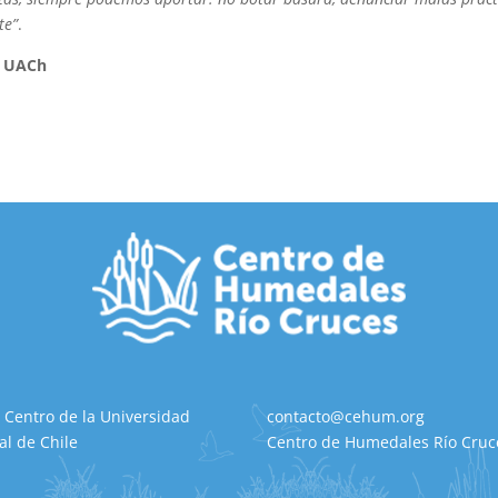
te”
.
s UACh
 Centro de la Universidad
contacto@cehum.org
al de Chile
Centro de Humedales Río Cruce