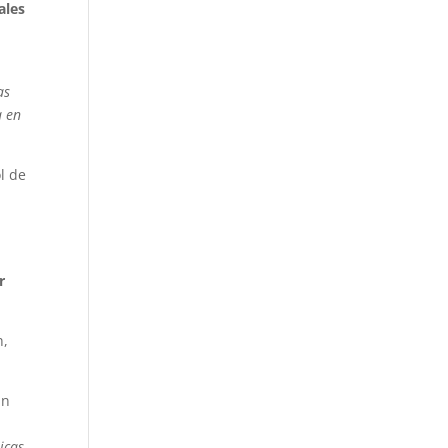
ales
as
a en
l de
r
h,
un
icas