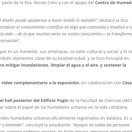
 parte de la Dra. Nicole Colin y con el apoyo del
Centro de Humed
diseño puede ayudarnos a hacer visible lo invisible”,
destacó la Dra.
traducir el conocimiento científico en algo que conmueva y movilice a l
e la vida —de la que muchas veces no somos conscientes— se transform
servación”
.
qué es un humedal, sus amenazas, su valor cultural y social, y el ro
bién elementos clave de su biodiversidad, y se hizo hincapié en
mitigar inundaciones, limpiar el agua y el aire, y sostener la
n
video complementario a la exposición
, en colaboración con
Césa
 hall posterior del Edificio Pugin
de la Facultad de Ciencias UAC
ar sobre el papel de los humedales urbanos en la vida cotidiana.
andes humedales urbanos oficialmente registrados en Valdivia. Es 
r y entender”
, concluyó la estudiante.
“Aunque no todas las personas
itas, siempre podemos aportar: no botar basura, denunciar malas práct