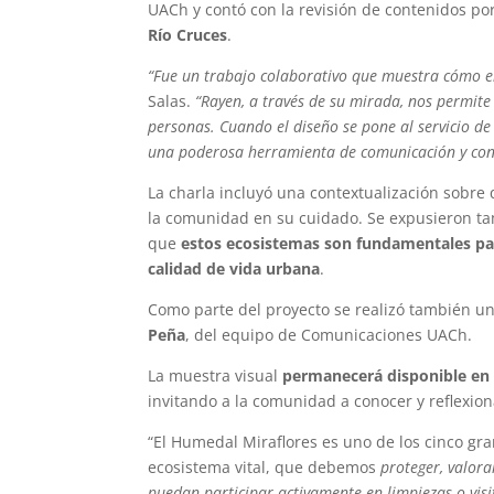
UACh y contó con la revisión de contenidos por
Río Cruces
.
“Fue un trabajo colaborativo que muestra cómo el 
Salas.
“Rayen, a través de su mirada, nos permite 
personas. Cuando el diseño se pone al servicio d
una poderosa herramienta de comunicación y con
La charla incluyó una contextualización sobre 
la comunidad en su cuidado. Se expusieron tam
que
estos ecosistemas son fundamentales para 
calidad de vida urbana
.
Como parte del proyecto se realizó también u
Peña
, del equipo de Comunicaciones UACh.
La muestra visual
permanecerá disponible en el
invitando a la comunidad a conocer y reflexion
“El Humedal Miraflores es uno de los cinco gr
ecosistema vital, que debemos
proteger, valora
puedan participar activamente en limpiezas o vis