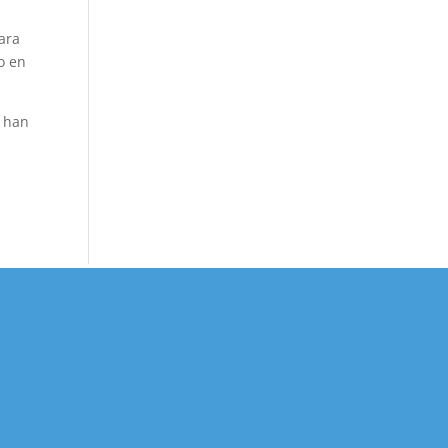
ara
o en
e han