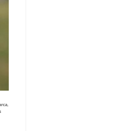
arca,
s