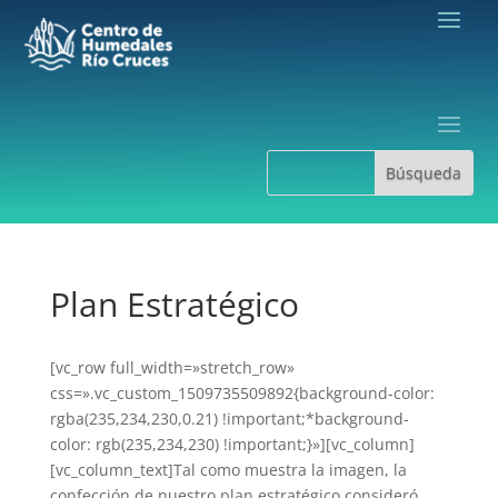
Plan Estratégico
[vc_row full_width=»stretch_row»
css=».vc_custom_1509735509892{background-color:
rgba(235,234,230,0.21) !important;*background-
color: rgb(235,234,230) !important;}»][vc_column]
[vc_column_text]Tal como muestra la imagen, la
confección de nuestro plan estratégico consideró