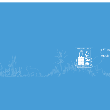
Es un
Austr