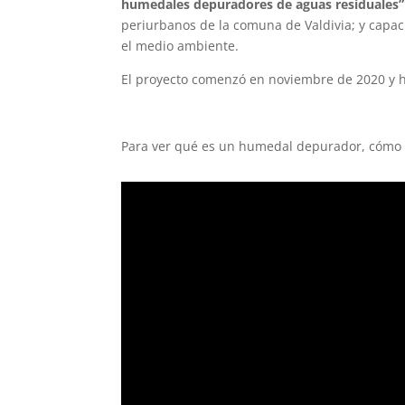
humedales depuradores de aguas residuales”
periurbanos de la comuna de Valdivia; y capaci
el medio ambiente.
El proyecto comenzó en noviembre de 2020 y ha
Para ver qué es un humedal depurador, cómo se