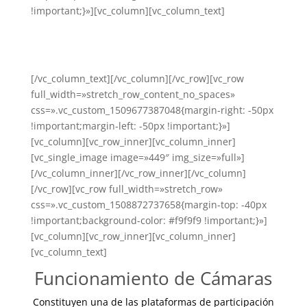
!important;}»][vc_column][vc_column_text]
Mapa del Humedal Río
Cruces
[/vc_column_text][/vc_column][/vc_row][vc_row
full_width=»stretch_row_content_no_spaces»
css=».vc_custom_1509677387048{margin-right: -50px
!important;margin-left: -50px !important;}»]
[vc_column][vc_row_inner][vc_column_inner]
[vc_single_image image=»449″ img_size=»full»]
[/vc_column_inner][/vc_row_inner][/vc_column]
[/vc_row][vc_row full_width=»stretch_row»
css=».vc_custom_1508872737658{margin-top: -40px
!important;background-color: #f9f9f9 !important;}»]
[vc_column][vc_row_inner][vc_column_inner]
[vc_column_text]
Funcionamiento de Cámaras
Constituyen una de las plataformas de participación