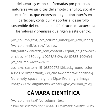
del Centro y están conformadas por personas
naturales y/o jurídicas del ámbito científico, social y
económico, que expresan su genuino interés en
participar, contribuir y aportar al desarrollo
sostenible del Humedal del Río Cruces de acuerdo a
los valores y premisas que rigen a este Centro.
[/vc_column_text][/vc_column_inner][/vc_row_inner]
[/vc_column][/vc_row][vc_row
full_width=»stretch_row_content» equal_height=»yes»
el_class=»(-180deg, #D2FEA6 0%, #A1DB5E 100%)»]
[vc_column width=»1/3″
css=».vc_custom_1510359227218{background-color:
#95c13d !important;}» el_class=»camara-cientifica»]
[vc_empty_space height=»42px»][vc_single_image
image=»376″ alignment=»center»][vc_column_text]
CÁMARA CIENTÍFICA
[/vc_column_text][vc_column_text
css=».vc_custom_1511464461275{margin-right: 20px