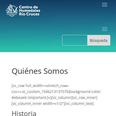
Quiénes Somos
[vc_row full_width=»stretch_row»
css=».vc_custom_1506213137575{background-color:
#ebeae6 !important;}»][vc_column][vc_row_inner]
[vc_column_inner width=»1/2″][vc_column_text]
Historia