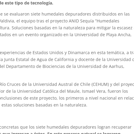
de este tipo de tecnología.
 se evaluaron siete humedales depuradores distribuidos en las
Valdivia, el equipo tras el proyecto ANID Sequía “Humedales
ltura. Soluciones basadas en la naturaleza para mitigar la escasez
ultados en un evento organizado en la Universidad de Playa Ancha,
 experiencias de Estados Unidos y Dinamarca en esta temática, a t
 la Junta Estatal de Agua de California y docente de la Universidad 
del Departamento de Biociencias de la Universidad de Aarhus,
Río Cruces de la Universidad Austral de Chile (CEHUM) y del proye
dor de la Universidad Católica del Maule, Ismael Vera, fueron los
nclusiones de este proyecto, los primeros a nivel nacional en rela
e estas soluciones basadas en la naturaleza.
concretas que los siete humedales depuradores logran recuperar
s que ingresan a éstos. En este proceso natural se lograron