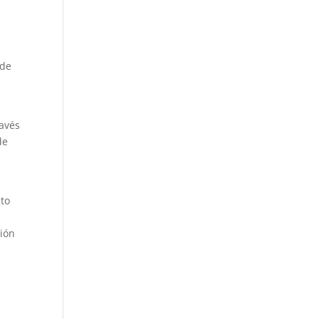
 de
ravés
de
cto
ción