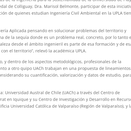
al de Colliguay, Dra. Marisol Belmonte, participar de esta iniciati
ión de quienes estudian Ingeniería Civil Ambiental en la UPLA tie
iería Aplicada pensando en solucionar problemas del territorio y
ema de la sequía donde es un problema real, concreto, por lo tanto e
aleza desde el ámbito ingenieril es parte de esa formación y de es
 con el territorio”, relevó la académica UPLA.
to, y dentro de los aspectos metodológicos, profesionales de la
 junto a otro quipo UACh trabajan en una propuesta de lineamientos
considerando su cuantificación, valorización y datos de estudio, par
la: Universidad Austral de Chile (UACh) a través del Centro de
rat en Iquique y su Centro de Investigación y Desarrollo en Recurs
ificia Universidad Católica de Valparaíso (Región de Valparaíso), y l