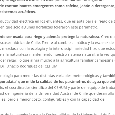
 de contaminantes emergentes como cafeína, jabón o detergente
osistemas acuáticos.
uctividad eléctrica en los efluentes, que es apta para el riego de 
e en que solo algunas hortalizas toleraron este parámetro.
de ser usada para riego y además protege la naturaleza
. Creo qu
casez hídrica de Chile. Frente al cambio climático y la escasez de
, mezclada con la ecología y la interdisciplinariedad hizo que esto
 a la naturaleza manteniendo nuestro sistema natural, a la vez q
er regar, lo que alivia mucho a la agricultura familiar campesina
l Dr. Ignacio Rodríguez del CEHUM.
ecnología para medir las distintas variables meteorológicas y
tambié
epuradata” que mide la calidad de los parámetros de agua que en
o, el coordinador científico del CEHUM y parte del equipo de traba
tad de Ingeniería de la Universidad Austral de Chile que desarrolló
les, pero a menor costo, configurables y con la capacidad de
s de la Ingeniería para la Sostenibilidad de la Universidad de Pla