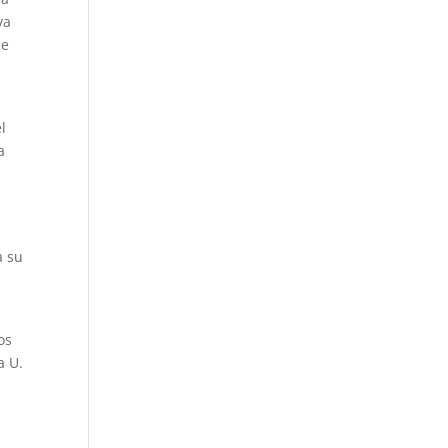
va
ne
l
a
a su
os
a U.