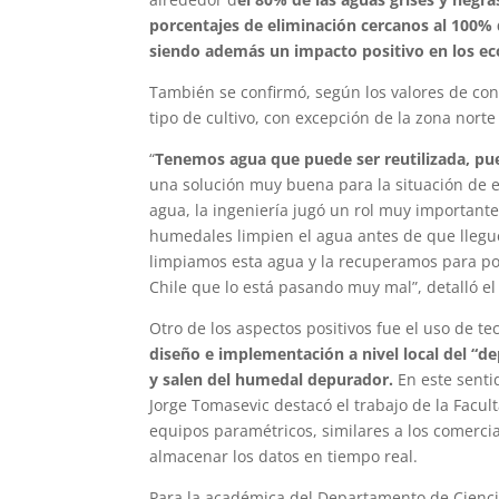
porcentajes de eliminación cercanos al 100%
siendo además un impacto positivo en los ec
También se confirmó, según los valores de cond
tipo de cultivo, con excepción de la zona nort
“
Tenemos agua que puede ser reutilizada, pue
una solución muy buena para la situación de es
agua, la ingeniería jugó un rol muy importante
humedales limpien el agua antes de que llegue
limpiamos esta agua y la recuperamos para pod
Chile que lo está pasando muy mal”, detalló e
Otro de los aspectos positivos fue el uso de t
diseño e implementación a nivel local del “d
y salen del humedal depurador.
En este sentid
Jorge Tomasevic destacó el trabajo de la Facul
equipos paramétricos, similares a los comercia
almacenar los datos en tiempo real.
Para la académica del Departamento de Ciencia