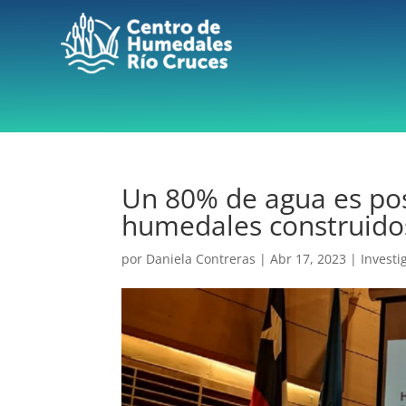
Un 80% de agua es posi
humedales construido
por
Daniela Contreras
|
Abr 17, 2023
|
Investi