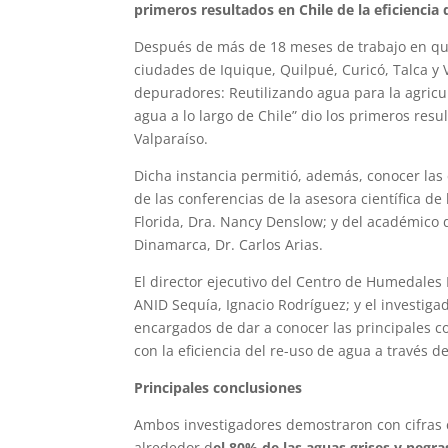
primeros resultados en Chile de la eficiencia 
Después de más de 18 meses de trabajo en que
ciudades de Iquique, Quilpué, Curicó, Talca y 
depuradores: Reutilizando agua para la agricu
agua a lo largo de Chile” dio los primeros res
Valparaíso.
Dicha instancia permitió, además, conocer las
de las conferencias de la asesora científica de
Florida, Dra. Nancy Denslow; y del académico 
Dinamarca, Dr. Carlos Arias.
El director ejecutivo del Centro de Humedales 
ANID Sequía, Ignacio Rodríguez; y el investiga
encargados de dar a conocer las principales co
con la eficiencia del re-uso de agua a través d
Principales conclusiones
Ambos investigadores demostraron con cifras 
alrededor d
el 80% de las aguas grises y negra