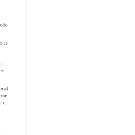
,
todo
e es
s
ue
 en
n el
tran
jo,
ya