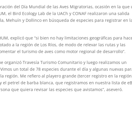
ación del Día Mundial de las Aves Migratorias, ocasión en la que
M, el Bird Ecology Lab de la UACh y CONAF realizaron una salida
lla, Mehuín y Dollinco en búsqueda de especies para registrar en l
HUM, explicó que “si bien no hay limitaciones geográficas para hac
tado a la región de Los Ríos, de modo de relevar las rutas y las
omentar el turismo de aves como motor regional de desarrollo”.
ue organizó Travesía Turismo Comunitario y luego realizamos un
a. Vimos un total de 78 especies durante el día y algunas nuevas par
 región. Me refiero al playero grande (tercer registro en la región)
 y el petrel de barba blanca, que registramos en nuestra lista de e
sona que quiera revisar las especies que avistamos”, aseveró.