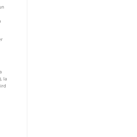
 un
a
er
a
, la
Bird