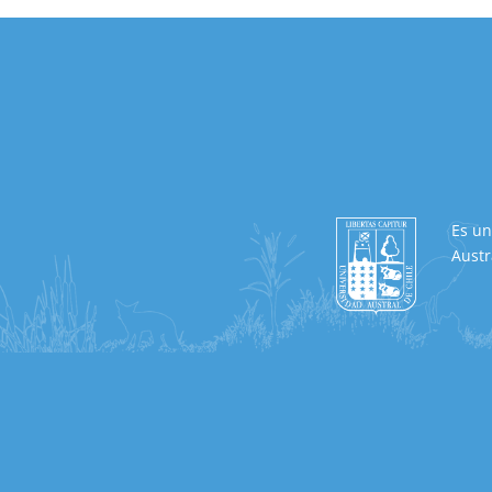
Es un
Austr