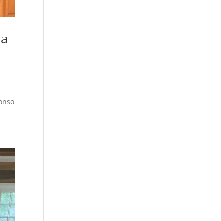
ra
fonso