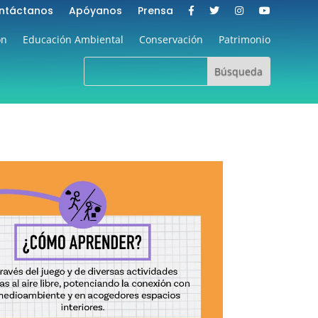
ntáctanos
Apóyanos
Prensa
ón
Educación Ambiental
Conservación
Patrimonio