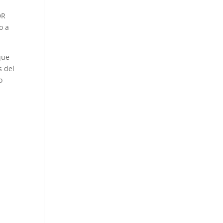
a
DR
o a
que
s del
o