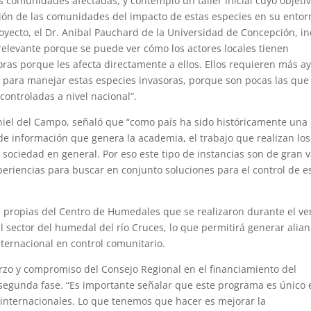
as comunidades afectadas, y contempló un taller inicial cuyo objeti
ción de las comunidades del impacto de estas especies en su entor
royecto, el Dr. Anibal Pauchard de la Universidad de Concepción, in
relevante porque se puede ver cómo los actores locales tienen
oras porque les afecta directamente a ellos. Ellos requieren más a
s para manejar estas especies invasoras, porque son pocas las que
ontroladas a nivel nacional”.
niel del Campo, señaló que “como país ha sido históricamente una
 de información que genera la academia, el trabajo que realizan los
a sociedad en general. Por eso este tipo de instancias son de gran v
eriencias para buscar en conjunto soluciones para el control de e
s propias del Centro de Humedales que se realizaron durante el v
l sector del humedal del río Cruces, lo que permitirá generar alia
internacional en control comunitario.
rzo y compromiso del Consejo Regional en el financiamiento del
 segunda fase. “Es importante señalar que este programa es único 
 internacionales. Lo que tenemos que hacer es mejorar la