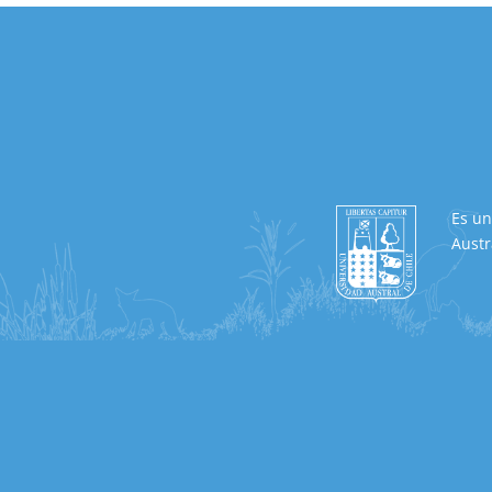
Es un
Austr