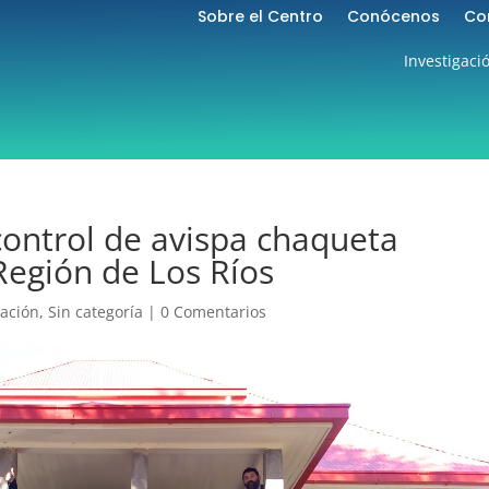
Sobre el Centro
Conócenos
Co
Investigaci
control de avispa chaqueta
 Región de Los Ríos
gación
,
Sin categoría
|
0 Comentarios