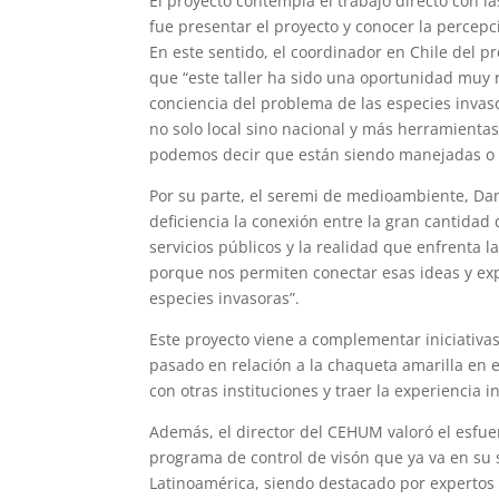
El proyecto contempla el trabajo directo con l
fue presentar el proyecto y conocer la percep
En este sentido, el coordinador en Chile del p
que “este taller ha sido una oportunidad muy 
conciencia del problema de las especies invas
no solo local sino nacional y más herramienta
podemos decir que están siendo manejadas o c
Por su parte, el seremi de medioambiente, Da
deficiencia la conexión entre la gran cantidad
servicios públicos y la realidad que enfrenta l
porque nos permiten conectar esas ideas y exp
especies invasoras”.
Este proyecto viene a complementar iniciativa
pasado en relación a la chaqueta amarilla en e
con otras instituciones y traer la experiencia 
Además, el director del CEHUM valoró el esfue
programa de control de visón que ya va en su
Latinoamérica, siendo destacado por expertos