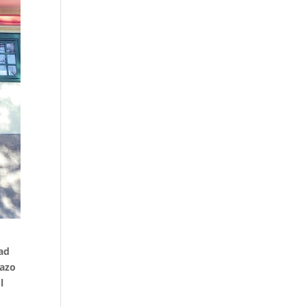
dad
lazo
l