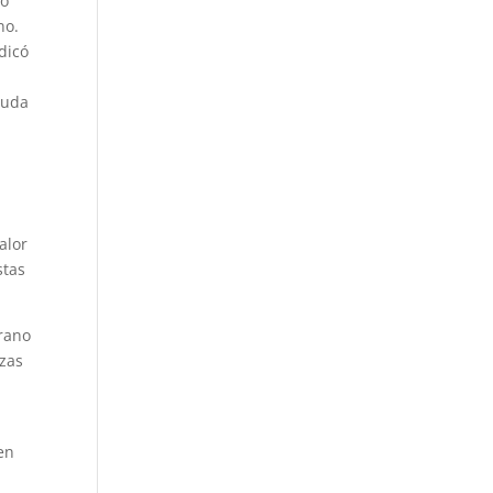
vo
no.
dicó
yuda
alor
stas
erano
nzas
en