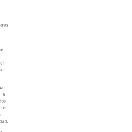
otras
ue
el
que
uar
 la
dos
e el
al
idad.