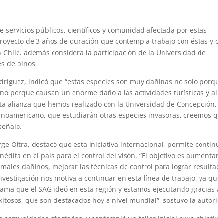
 servicios públicos, científicos y comunidad afectada por estas
 proyecto de 3 años de duración que contempla trabajo con éstas y 
n Chile, además considera la participación de la Universidad de
s de pinos.
Rodríguez, indicó que “estas especies son muy dañinas no solo porq
ino porque causan un enorme daño a las actividades turísticas y al
sta alianza que hemos realizado con la Universidad de Concepción, 
latinoamericano, que estudiarán otras especies invasoras, creemos 
señaló.
orge Oltra, destacó que esta iniciativa internacional, permite contin
nédita en el país para el control del visón. “El objetivo es aumentar
ales dañinos, mejorar las técnicas de control para lograr resulta
nvestigación nos motiva a continuar en esta línea de trabajo, ya qu
ama que el SAG ideó en esta región y estamos ejecutando gracias 
itosos, que son destacados hoy a nivel mundial”, sostuvo la autor