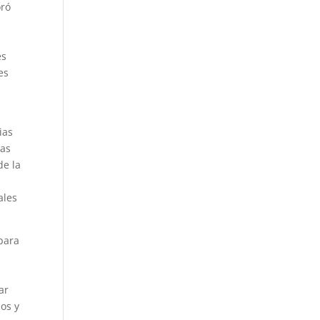
oró
n
es
es
ias
las
de la
ales
para
ar
ios y