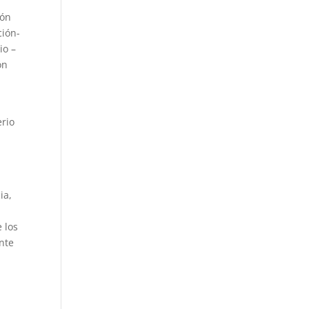
ión
ción-
io –
ón
erio
ia,
 los
ente