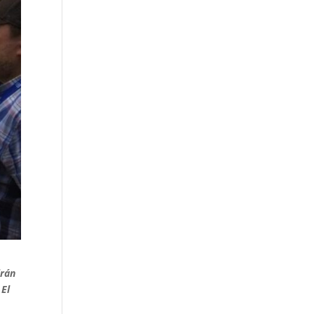
irán
 El