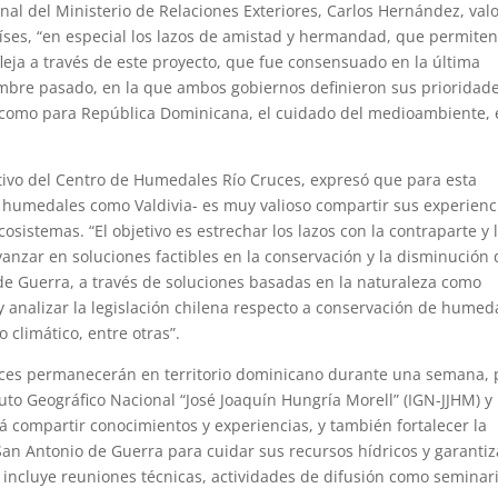
onal del Ministerio de Relaciones Exteriores, Carlos Hernández, val
aíses, “en especial los lazos de amistad y hermandad, que permite
refleja a través de este proyecto, que fue consensuado en la última
mbre pasado, en la que ambos gobiernos definieron sus prioridad
e como para República Dominicana, el cuidado del medioambiente, 
utivo del Centro de Humedales Río Cruces, expresó que para esta
 humedales como Valdivia- es muy valioso compartir sus experienc
sistemas. “El objetivo es estrechar los lazos con la contraparte y 
anzar en soluciones factibles en la conservación y la disminución 
 Guerra, a través de soluciones basadas en la naturaleza como
analizar la legislación chilena respecto a conservación de humed
climático, entre otras”.
uces permanecerán en territorio dominicano durante una semana, 
ituto Geográfico Nacional “José Joaquín Hungría Morell” (IGN-JJHM) y
rá compartir conocimientos y experiencias, y también fortalecer la
an Antonio de Guerra para cuidar sus recursos hídricos y garantiz
 incluye reuniones técnicas, actividades de difusión como seminar