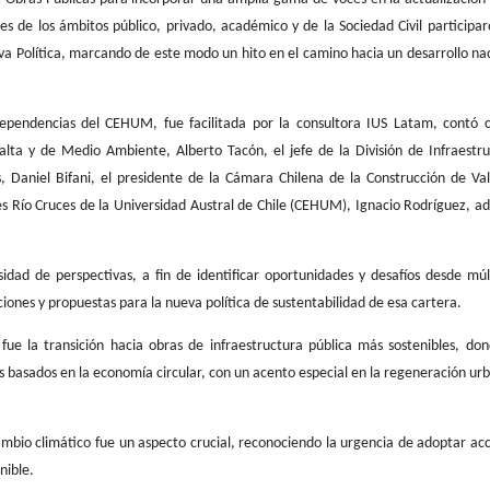
es de los ámbitos público, privado, académico y de la Sociedad Civil participa
ueva Política, marcando de este modo un hito en el camino hacia un desarrollo na
ependencias del CEHUM, fue facilitada por la consultora IUS Latam, contó c
alta y de Medio Ambiente, Alberto Tacón, el jefe de la División de Infraestr
, Daniel Bifani, el presidente de la Cámara Chilena de la Construcción de Val
s Río Cruces de la Universidad Austral de Chile (CEHUM), Ignacio Rodríguez, 
sidad de perspectivas, a fin de identificar oportunidades y desafíos desde múl
ones y propuestas para la nueva política de sustentabilidad de esa cartera.
fue la transición hacia obras de infraestructura pública más sostenibles, do
s basados en la economía circular, con un acento especial en la regeneración ur
mbio climático fue un aspecto crucial, reconociendo la urgencia de adoptar ac
enible.