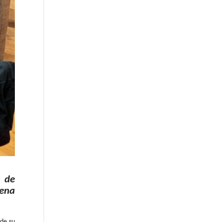
l de
uena
 de su