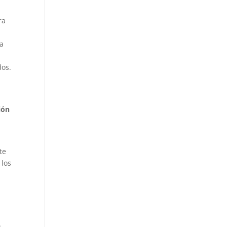
ra
la
dos.
ión
te
 los