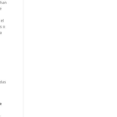
 han
e
 el
s o
da
e
idas
e
o