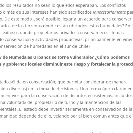
o los resultados no sean lo que ellos esperaban. Los conflictos
 o más de sus intereses han sido sacrificados
innecesariamente
pa
po. De este modo, ¿será posible llegar a un acuerdo para conservar
tarios de los terrenos donde están ubicados estos humedales? En 
os exitosos donde propietarios privados conservan ecosistemas
o conservación y actividades productivas, principalmente en viñe
onservación de humedales en el sur de Chile?
 Ley de Humedales Urbanos se torne vulnerable? ¿Cómo podemos
 y gobiernos locales disminuir este riesgo y fortalecer la protecc
tado sólida en conservación, que permita considerar de manera
 bien diversos) en la toma de decisiones. Una forma (pero claramen
centivos para la conservación de distintos ecosistemas, incluidos
na voluntad» del propietario de turno y la mantención de las
bientales. El estado debe invertir seriamente en conservación de la
manidad depende de ello, velando por el bien común antes que el