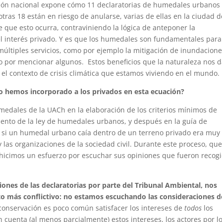
ción nacional expone cómo 11 declaratorias de humedales urbanos
otras 18 están en riesgo de anularse, varias de ellas en la ciudad d
 que esto ocurra, contraviniendo la lógica de anteponer la
l interés privado. Y es que los humedales son fundamentales para
múltiples servicios, como por ejemplo la mitigación de inundacione
lo por mencionar algunos. Estos beneficios que la naturaleza nos 
 el contexto de crisis climática que estamos viviendo en el mundo.
mo hemos incorporado a los privados en esta ecuación?
edales de la UACh en la elaboración de los criterios mínimos de
mento de la ley de humedales urbanos, y después en la guía de
a si un humedal urbano caía dentro de un terreno privado era muy
y las organizaciones de la sociedad civil. Durante este proceso, qu
, hicimos un esfuerzo por escuchar sus opiniones que fueron recog
ciones de las declaratorias por parte del Tribunal Ambiental, nos
o más conflictivo: no estamos escuchando las consideraciones d
nservación es poco común satisfacer los intereses de
todos
los
cuenta (al menos parcialmente) estos intereses, los actores por l