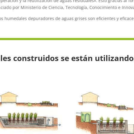
peración y la reutilización de aguas residuales». Esto gracias al f
ciado por Ministerio de Ciencia, Tecnología, Conocimiento e Innov
s humedales depuradores de aguas grises son eficientes y eficaces 
es construidos se están utilizando