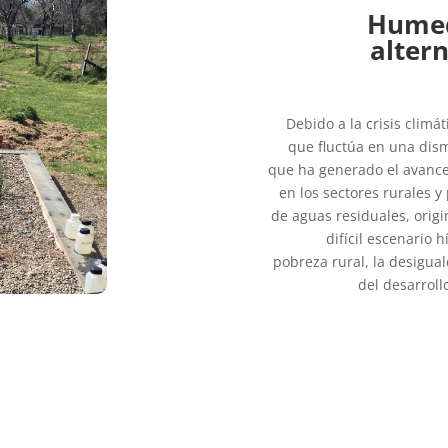
Humed
altern
Debido a la crisis climát
que fluctúa en una dism
que ha generado el avance p
en los sectores rurales y
de aguas residuales, orig
difícil escenario 
pobreza rural, la desigua
del desarroll